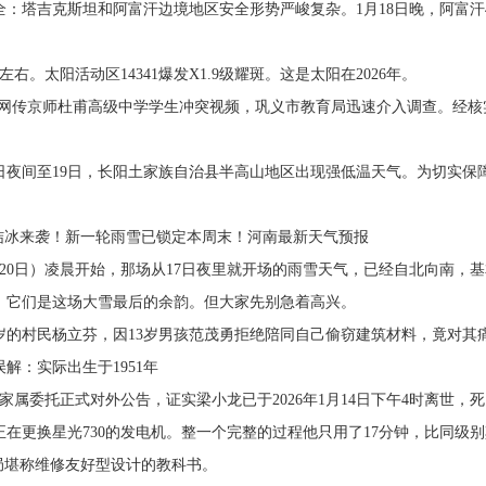
：塔吉克斯坦和阿富汗边境地区安全形势严峻复杂。1月18日晚，阿富汗
。太阳活动区14341爆发X1.9级耀斑。这是太阳在2026年。
网传京师杜甫高级中学学生冲突视频，巩义市教育局迅速介入调查。经核实，
日夜间至19日，长阳土家族自治县半高山地区出现强低温天气。为切实保
结冰来袭！新一轮雨雪已锁定本周末！河南最新天气预报
0日）凌晨开始，那场从17日夜里就开场的雨雪天气，已经自北向南，
。它们是这场大雪最后的余韵。但大家先别急着高兴。
的村民杨立芬，因13岁男孩范茂勇拒绝陪同自己偷窃建筑材料，竟对其
：实际出生于1951年
属委托正式对外公告，证实梁小龙已于2026年1月14日下午4时离世，
更换星光730的发电机。整一个完整的过程他只用了17分钟，比同级别
局堪称维修友好型设计的教科书。